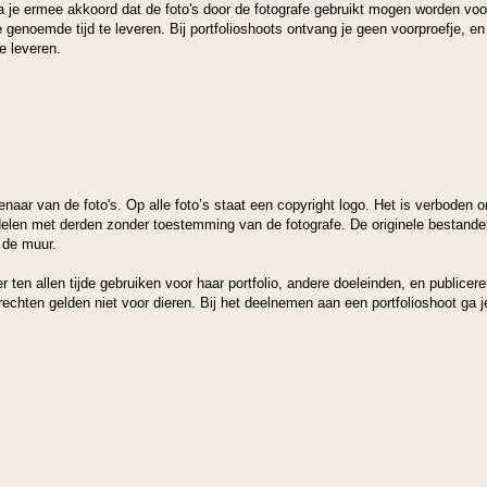
a je ermee akkoord dat de foto's door de fotografe gebruikt mogen worden voor
e genoemde tijd te leveren. Bij portfolioshoots ontvang je geen voorproefje, en
te leveren.
igenaar van de foto's. Op alle foto’s staat een copyright logo. Het is verboden o
delen met derden zonder toestemming van de fotografe. De originele bestanden
 de muur.
 ten allen tijde gebruiken voor haar portfolio, andere doeleinden, en publiceren
echten gelden niet voor dieren. Bij het deelnemen aan een portfolioshoot ga j