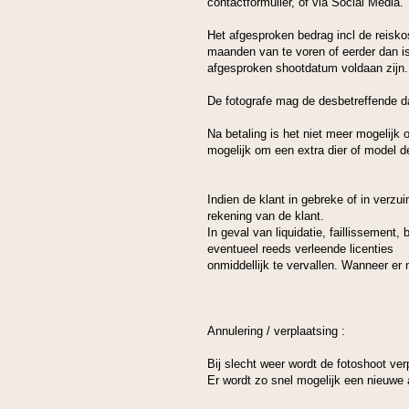
contactformulier, of via Social Media.
Het afgesproken bedrag incl de reisko
maanden van te voren of eerder dan is
afgesproken shootdatum voldaan zijn. V
De fotografe mag de desbetreffende dat
Na betaling is het niet meer mogelijk 
mogelijk om een extra dier of model de
Indien de klant in gebreke of in verzu
rekening van de klant.
In geval van liquidatie, faillissement
eventueel reeds verleende licenties
onmiddellijk te vervallen. Wanneer er 
Annulering / verplaatsing :
Bij slecht weer wordt de fotoshoot ver
Er wordt zo snel mogelijk een nieuwe