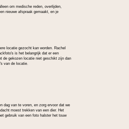
lleen om medische reden, overlijden,
t een nieuwe afspraak gemaakt, en je
ndere locatie gezocht kan worden. Rachel
kfoto's is het belangrijk dat er een
t de gekozen locatie niet geschikt zijn dan
's van de locatie.
 een dag van te voren, en zorg ervoor dat we
ndacht moest trekken van een dier. Het
het gebruik van een foto halster het touw