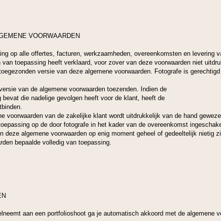
ALGEMENE VOORWAARDEN
ing op alle offertes, facturen, werkzaamheden, overeenkomsten en levering 
van toepassing heeft verklaard, voor zover van deze voorwaarden niet uitdrukk
t toegezonden versie van deze algemene voorwaarden. Fotografe is gerechtigd
e versie van de algemene voorwaarden toezenden. Indien de
g bevat die nadelige gevolgen heeft voor de klant, heeft de
tbinden.
e voorwaarden van de zakelijke klant wordt uitdrukkelijk van de hand geweze
toepassing op de door fotografe in het kader van de overeenkomst ingeschak
in deze algemene voorwaarden op enig moment geheel of gedeeltelijk nietig zij
rden bepaalde volledig van toepassing.
EN
elneemt aan een portfolioshoot ga je automatisch akkoord met de algemene v