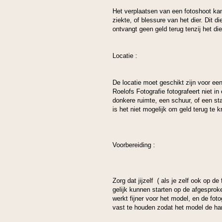
Het verplaatsen van een fotoshoot ka
ziekte, of blessure van het dier. Dit 
ontvangt geen geld terug tenzij het die
Locatie :
De locatie moet geschikt zijn voor ee
Roelofs Fotografie fotografeert niet i
donkere ruimte, een schuur, of een sta
is het niet mogelijk om geld terug te kr
Voorbereiding :
Zorg dat jijzelf ( als je zelf ook op d
gelijk kunnen starten op de afgesprok
werkt fijner voor het model, en de fot
vast te houden zodat het model de han