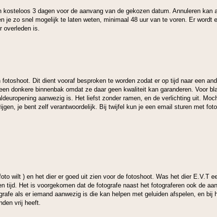
n kosteloos 3 dagen voor de aanvang van de gekozen datum. Annuleren kan a
dien je zo snel mogelijk te laten weten, minimaal 48 uur van te voren. Er word
r overleden is.
n fotoshoot. Dit dient vooraf besproken te worden zodat er op tijd naar een a
n een donkere binnenbak omdat ze daar geen kwaliteit kan garanderen. Voor blac
ldeuropening aanwezig is. Het liefst zonder ramen, en de verlichting uit. Moch
ijgen, je bent zelf verantwoordelijk. Bij twijfel kun je een email sturen met foto
e foto wilt ) en het dier er goed uit zien voor de fotoshoot. Was het dier E.V.T
en tijd. Het is voorgekomen dat de fotografe naast het fotograferen ook de aa
ografe als er iemand aanwezig is die kan helpen met geluiden afspelen, en bij 
den vrij heeft.