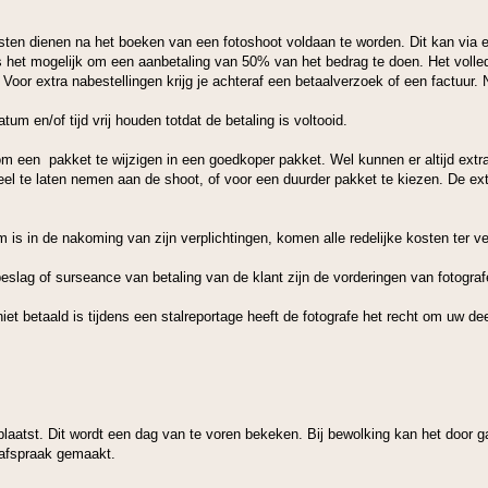
sten dienen na het boeken van een fotoshoot voldaan te worden. Dit kan via e
 het mogelijk om een aanbetaling van 50% van het bedrag te doen. Het volled
oor extra nabestellingen krijg je achteraf een betaalverzoek of een factuur. N
um en/of tijd vrij houden totdat de betaling is voltooid.
om een pakket te wijzigen in een goedkoper pakket. Wel kunnen er altijd extra
el te laten nemen aan de shoot, of voor een duurder pakket te kiezen. De extr
im is in de nakoming van zijn verplichtingen, komen alle redelijke kosten ter v
, beslag of surseance van betaling van de klant zijn de vorderingen van fotogr
niet betaald is tijdens een stalreportage heeft de fotografe het recht om uw d
plaatst. Dit wordt een dag van te voren bekeken. Bij bewolking kan het door g
 afspraak gemaakt.